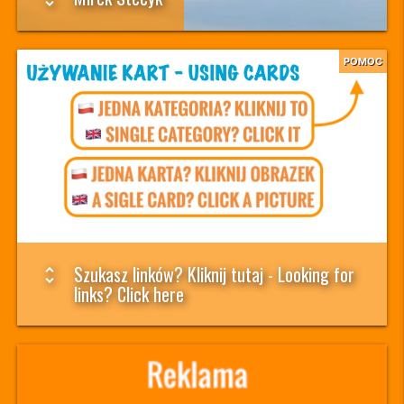
POMOC
Szukasz linków? Kliknij tutaj - Looking for
unfold_more
links? Click here