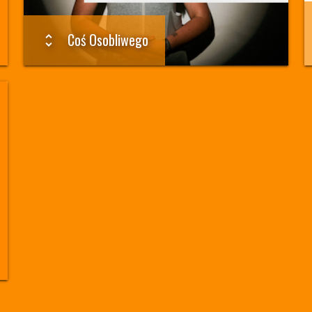
Coś Osobliwego
unfold_more