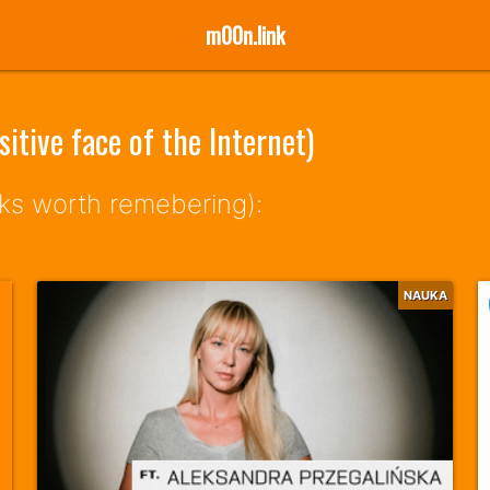
m00n.link
itive face of the Internet)
nks worth remebering):
NAUKA